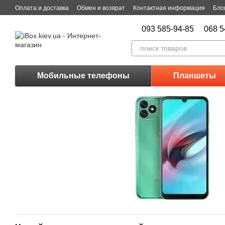
Перейти к основному контенту
Оплата и доставка
Обмен и возврат
Контактная информация
Бло
093 585-94-85
068 5
Мобильные телефоны
Планшеты