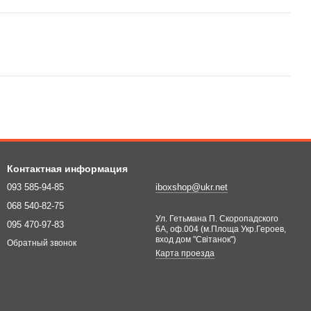
Контактная информация
093 585-94-85
iboxshop@ukr.net
068 540-82-75
Ул. Гетьмана П. Скоропадского
095 470-97-83
6А, оф.004 (м.Площа Укр.Героев,
вход дом "Світанок")
Обратный звонок
Карта проезда