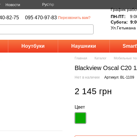
Рус
Укр
г
Новости
График рабо
ПН-ПТ:
9:0
40-82-75
095 470-97-83
Перезвонить вам?
Субота: 9:0
Ул.Гетьмана
Ноутбуки
Наушники
Smart
Главная
Каталог
Мобильные те
Blackview Oscal C20 1
Нет в наличии
Артикул: BL-1109
2 145 грн
Цвет