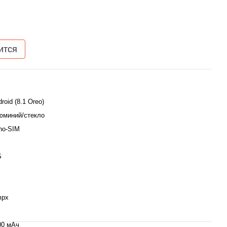
ится
roid (8.1 Oreo)
юминий/стекло
no-SIM
S
mpx
00 мАч