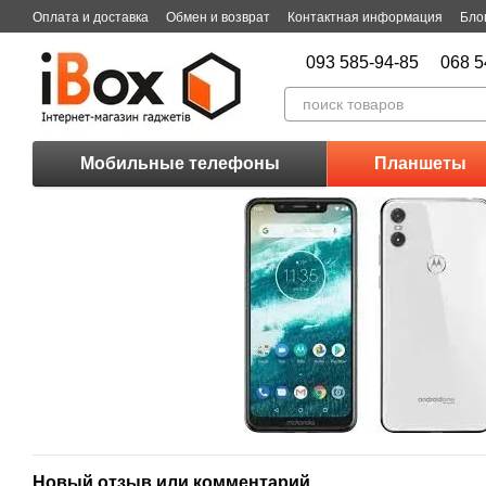
Перейти к основному контенту
Оплата и доставка
Обмен и возврат
Контактная информация
Бло
093 585-94-85
068 5
Мобильные телефоны
Планшеты
Новый отзыв или комментарий