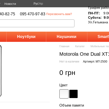
Рус
Укр
г
Новости
График рабо
ПН-ПТ:
9:0
40-82-75
095 470-97-83
Перезвонить вам?
Субота: 9:0
Ул.Гетьмана
Ноутбуки
Наушники
Smart
Главная
Каталог
Мобильные те
Motorola One Dual XT
Нет в наличии
Артикул: MT-2500
0 грн
Цвет
Объем памяти