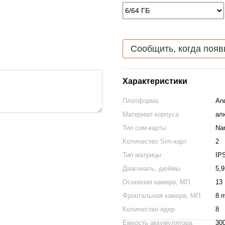
Сообщить, когда появ
Характеристики
Платформа
And
Материал корпуса
ал
Тип сим-карты
Na
Количество Sim-карт
2
Тип матрицы
IP
Диагональ, дюймы
5,9
Основная камера, МП
13
Фронтальная камера, МП
8 
Количество ядер
8
Емкость аккумулятора
30