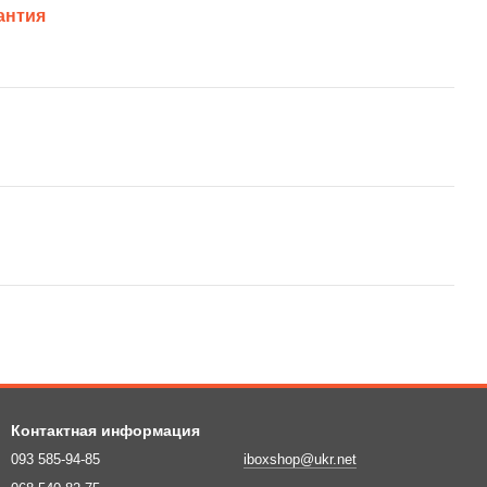
антия
Контактная информация
093 585-94-85
iboxshop@ukr.net