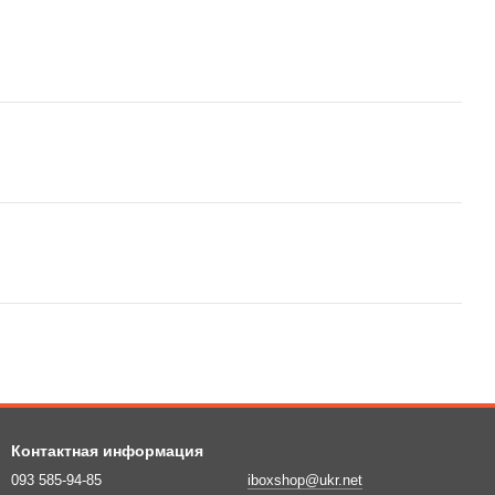
Контактная информация
093 585-94-85
iboxshop@ukr.net