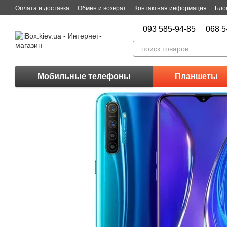
Перейти к основному контенту
Оплата и доставка
Обмен и возврат
Контактная информация
Бло
093 585-94-85
068 5
Мобильные телефоны
Планшеты