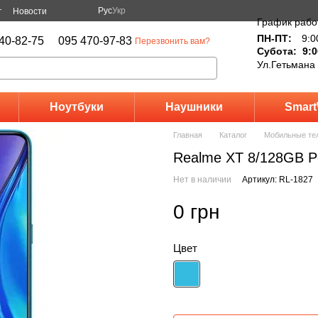
Рус
Укр
г
Новости
График рабо
ПН-ПТ:
9:0
40-82-75
095 470-97-83
Перезвонить вам?
Субота: 9:0
Ул.Гетьмана
Ноутбуки
Наушники
Smart
Главная
Каталог
Мобильные те
Realme XT 8/128GB Pe
Нет в наличии
Артикул: RL-1827
0 грн
Цвет