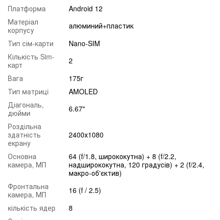
Платформа
Android 12
Матеріал
алюминий+пластик
корпусу
Тип сім-карти
Nano-SIM
Кількість Sim-
2
карт
Вага
175г
Тип матриці
AMOLED
Діагональ,
6.67"
дюйми
Роздільна
здатність
2400х1080
екрану
Основна
64 (f/1.8, ширококутна) + 8 (f/2.2,
камера, МП
надширококутна, 120 градусів) + 2 (f/2.4,
макро-об'єктив)
Фронтальна
16 (f / 2.5)
камера, МП
кількість ядер
8