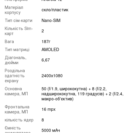
Матеріал
скло/пластик
корпусу
Тип сім-карти
Nano-SIM
Кількість Sim-
2
карт
Вага
187г
Тип матриці
AMOLED
Діагональ,
6,67
дюйми
Роздільна
здатність
2400х1080
екрану
Основна
50 (f/1.9, ширококутна) + 8 (f/2.2,
камера, МП
надширококутна, 119 градусів) + 2 (f/2.4,
макро-об'єктив)
Фронтальна
16 mpx
камера, МП
кількість ядер
8
Ємність
5000 мАч
акумулятора