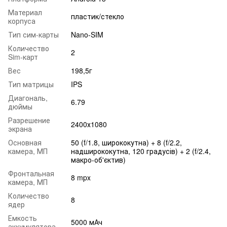
Материал
пластик/стекло
корпуса
Тип сим-карты
Nano-SIM
Количество
2
Sim-карт
Вес
198,5г
Тип матрицы
IPS
Диагональ,
6.79
дюймы
Разрешение
2400х1080
экрана
Основная
50 (f/1.8, ширококутна) + 8 (f/2.2,
камера, МП
надширококутна, 120 градусів) + 2 (f/2.4,
макро-об'єктив)
Фронтальная
8 mpx
камера, МП
Количество
8
ядер
Емкость
5000 мАч
аккумулятора