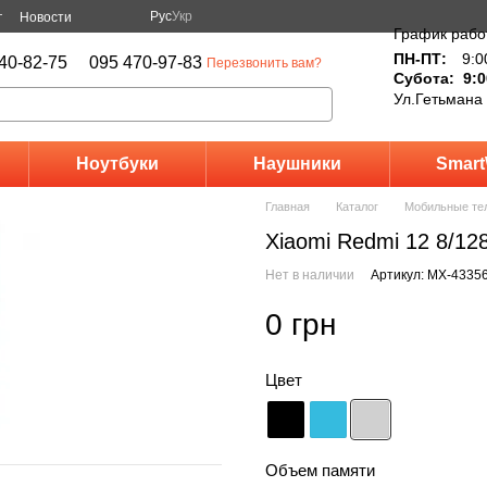
Рус
Укр
г
Новости
График рабо
ПН-ПТ:
9:0
40-82-75
095 470-97-83
Перезвонить вам?
Субота: 9:0
Ул.Гетьмана
Ноутбуки
Наушники
Smart
Главная
Каталог
Мобильные те
Xiaomi Redmi 12 8/128
Нет в наличии
Артикул: MX-4335
0 грн
Цвет
Объем памяти