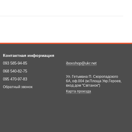
Контактная информация
093 585-94-85
iboxshop@ukr.net
068 540-82-75
Ул. Гетьмана П. Скоропадского
095 470-97-83
6А, оф.004 (м.Площа Укр.Героев,
вход дом "Світанок")
Обратный звонок
Карта проезда