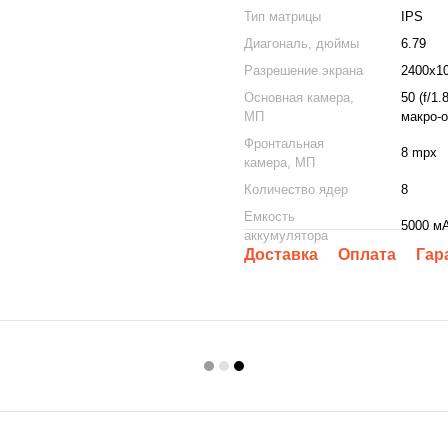
Тип матрицы
IPS
Диагональ, дюймы
6.79
Разрешение экрана
2400х1
Основная камера,
50 (f/1.
МП
макро-о
Фронтальная
8 mpx
камера, МП
Количество ядер
8
Емкость
5000 м
аккумулятора
Доставка
Оплата
Гар