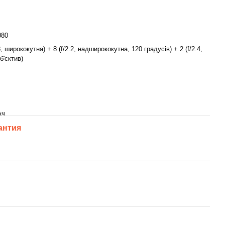
080
8, ширококутна) + 8 (f/2.2, надширококутна, 120 градусів) + 2 (f/2.4,
б'єктив)
Ач
антия