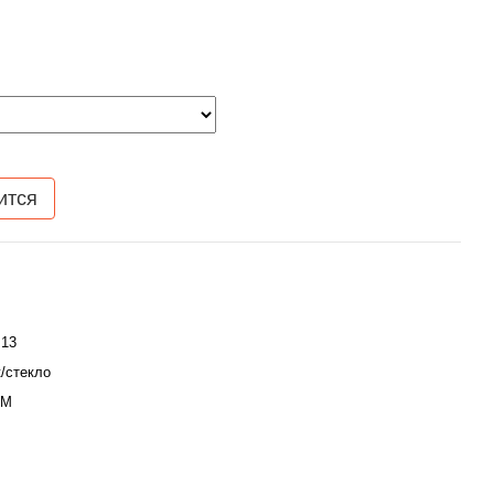
ится
 13
/стекло
IM