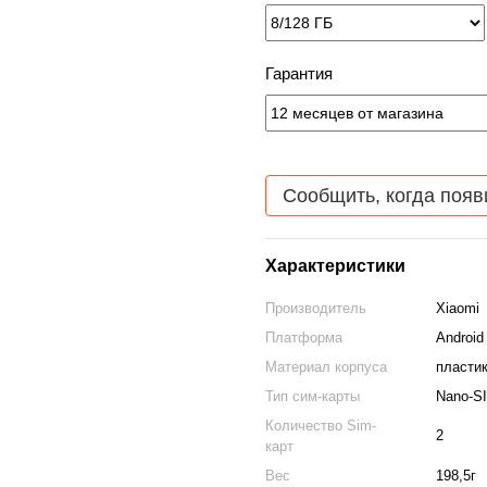
Гарантия
Сообщить, когда появ
Характеристики
Производитель
Xiaomi
Платформа
Android
Материал корпуса
пластик
Тип сим-карты
Nano-S
Количество Sim-
2
карт
Вес
198,5г