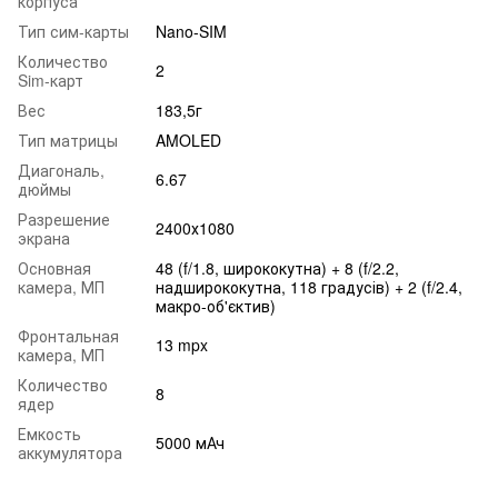
корпуса
Тип сим-карты
Nano-SIM
Количество
2
Sim-карт
Вес
183,5г
Тип матрицы
AMOLED
Диагональ,
6.67
дюймы
Разрешение
2400х1080
экрана
Основная
48 (f/1.8, ширококутна) + 8 (f/2.2,
камера, МП
надширококутна, 118 градусів) + 2 (f/2.4,
макро-об'єктив)
Фронтальная
13 mpx
камера, МП
Количество
8
ядер
Емкость
5000 мАч
аккумулятора