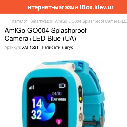
Інтернет-магазин iBox.kiev.ua
Каталог
SmartWatch
AmiGo GO004 Splashproof Camera+LED
AmiGo GO004 Splashproof
Camera+LED Blue (UA)
Артикул:
XM-1521
Написати відгук