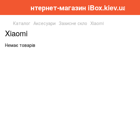
Інтернет-магазин iBox.kiev.ua
Каталог
Аксесуари
Захисне скло
Xiaomi
Xiaomi
Немає товарів