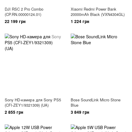
DJI RSC 2 Pro Combo
Xiaomi Redmi Power Bank
(CP.RN.00000124.01)
20000mAh Black (VXN4304GL)
22 199 грн
1 224 грн
Sony HD-камера для Sony PS5
Bose SoundLink Micro Stone
(CFI-ZEY1/9321309) (UA)
Blue
2 855 грн
3 849 грн