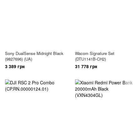
Sony DualSense Midnight Black
Wacom Signature Set
(9827696) (UA)
(DTU1141B-CH2)
3 389 грн
31 778 грн