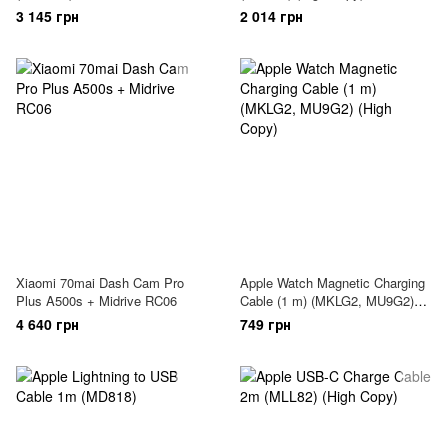
3 145 грн
2 014 грн
Xiaomi 70mai Dash Cam Pro
Apple Watch Magnetic Charging
Plus A500s + Midrive RC06
Cable (1 m) (MKLG2, MU9G2)
(High Copy)
4 640 грн
749 грн