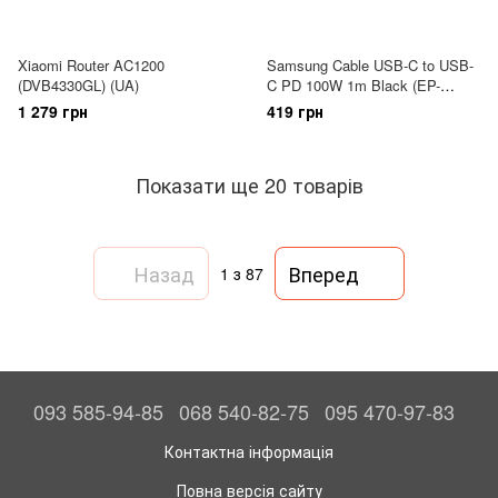
Xiaomi Router AC1200
Samsung Cable USB-C to USB-
(DVB4330GL) (UA)
C PD 100W 1m Black (EP-
DN975BBRGRU)
1 279 грн
419 грн
Показати ще 20 товарів
Назад
Вперед
1
з 87
093 585-94-85
068 540-82-75
095 470-97-83
Контактна інформація
Повна версія сайту