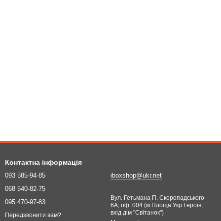
Контактна інформація
093 585-94-85
iboxshop@ukr.net
068 540-82-75
Вул. Гетьмана П. Скоропадського
095 470-97-83
6А, оф. 004 (м.Площа Укр.Героїв,
вхід дім "Світанок")
Передзвонити вам?