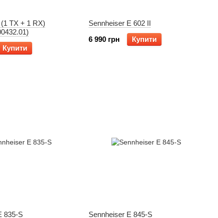
 (1 TX + 1 RX)
Sennheiser E 602 II
0432.01)
6 990 грн
Купити
Купити
E 835-S
Sennheiser E 845-S