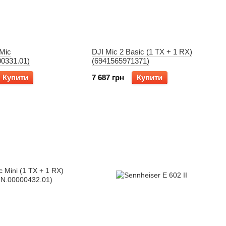
 Mic
DJI Mic 2 Basic (1 TX + 1 RX)
0331.01)
(6941565971371)
Купити
7 687 грн
Купити