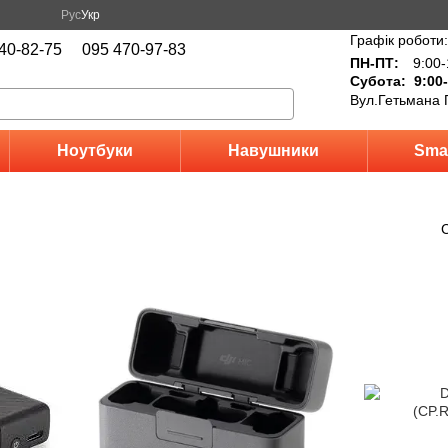
Рус
Укр
Графік роботи:
40-82-75
095 470-97-83
ПН-ПТ:
9:00-
Субота: 9:00-
Вул.Гетьмана 
Ноутбуки
Навушники
Sma