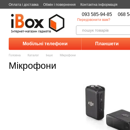
Перейти до основного контенту
Оплата і доставка
Обмін і повернення
Контактна інформація
093 585-94-85
068 5
Передзвонити вам?
Мобільні телефони
Планшети
Головна
Каталог
Інше
Мікрофони
Мікрофони