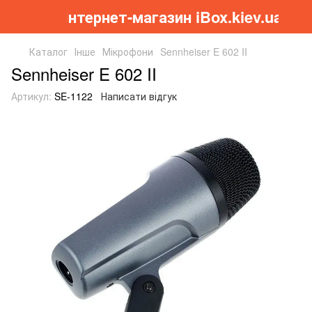
Інтернет-магазин iBox.kiev.ua
Каталог
Інше
Мікрофони
Sennheiser E 602 II
Sennheiser E 602 II
Артикул:
SE-1122
Написати відгук