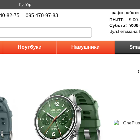
Рус
Укр
Графік роботи:
40-82-75
095 470-97-83
ПН-ПТ:
9:00-
Субота: 9:00-
Вул.Гетьмана 
Ноутбуки
Навушники
Sma