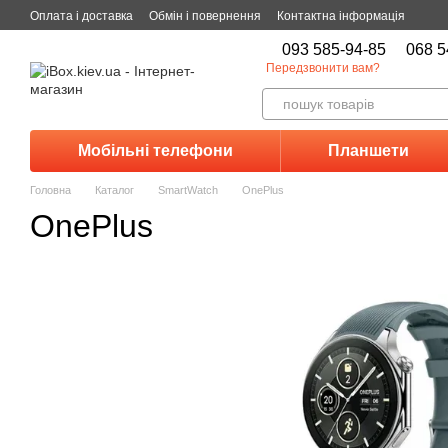
Перейти до основного контенту
Оплата і доставка
Обмін і повернення
Контактна інформація
093 585-94-85
068 5
Передзвонити вам?
Мобільні телефони
Планшети
Головна
Каталог
SmartWatch
OnePlus
OnePlus