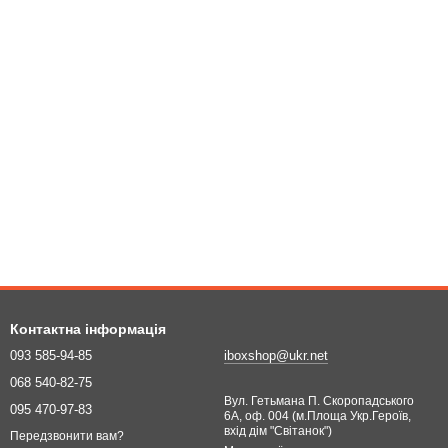
Контактна інформація
093 585-94-85
iboxshop@ukr.net
068 540-82-75
Вул. Гетьмана П. Скоропадського
095 470-97-83
6А, оф. 004 (м.Площа Укр.Героїв,
вхід дім "Світанок")
Передзвонити вам?