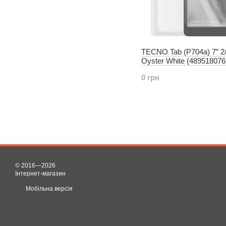
TECNO Tab (P704a) 7” 2
Oyster White (489518076
0 грн
© 2016—2026
Інтернет-магазин
Мобільна версія