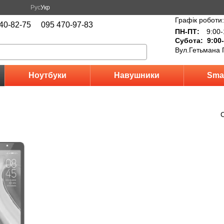
Рус
Укр
Графік роботи:
40-82-75
095 470-97-83
ПН-ПТ:
9:00-
Субота: 9:00-
Вул.Гетьмана 
Ноутбуки
Навушники
Sma