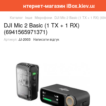
Інтернет-магазин iBox.kiev.ua
Каталог
Інше
Мікрофони
DJI Mic 2 Basic (1 TX + 1 RX) (6
DJI Mic 2 Basic (1 TX + 1 RX)
(6941565971371)
Артикул:
JJ-2003
Написати відгук