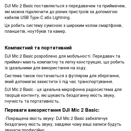
DJI Mic 2 Basic поставляється з передавачем та приймачем,
які можна підключити до різних пристроїв за допомогою
кабелів USB Type-C або Lightning.
Це робить систему сумісною з широким колом смартфонів,
планшетів, ноутбуків та камер.
Компактний та портативний
DJI Mic 2 Basic розроблено для мобільності. Передавач та
приймач мають компактну та легку конструкцію, що робить
їх ідеальними для використання на ходу.
Система також постачається з футляром для зберігання,
який допомагає захистити її під час транспортування.
DJI Mic 2 Basic - це ідеальна мікрофонна радіосистема для
творців контенту, які шукають бездоганну якість звуку,
гнучкість та портативність.
Переваги використання DJI Mic 2 Basic:
-Покращена якість звуку: DJI Mic 2 Basic забезпечує
бездоганну якість звуку, завдяки чому ваші записи будуть
звучати професійно.