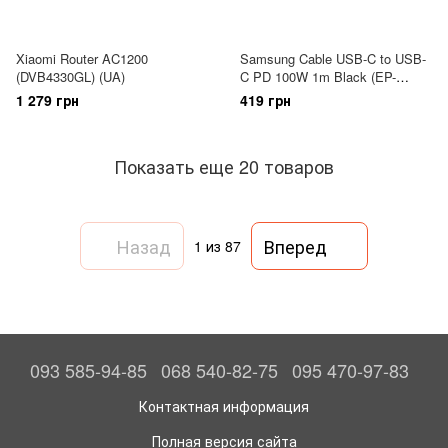
Xiaomi Router AC1200
Samsung Cable USB-C to USB-
(DVB4330GL) (UA)
C PD 100W 1m Black (EP-
DN975BBRGRU)
1 279 грн
419 грн
Показать еще 20 товаров
Назад
Вперед
1
из 87
093 585-94-85
068 540-82-75
095 470-97-83
Контактная информация
Полная версия сайта