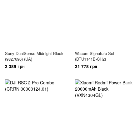
Sony DualSense Midnight Black
Wacom Signature Set
(9827696) (UA)
(DTU1141B-CH2)
3 389 грн
31 778 грн