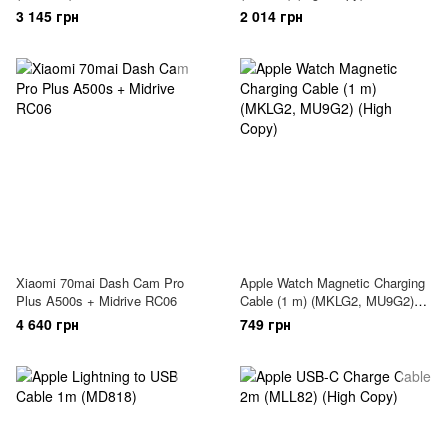
3 145 грн
2 014 грн
Xiaomi 70mai Dash Cam Pro
Apple Watch Magnetic Charging
Plus A500s + Midrive RC06
Cable (1 m) (MKLG2, MU9G2)
(High Copy)
4 640 грн
749 грн