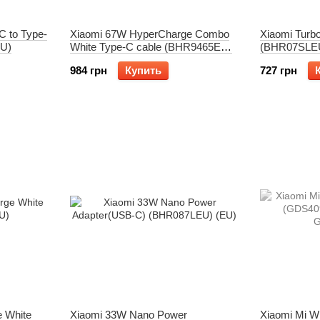
C to Type-
Xiaomi 67W HyperCharge Combo
Xiaomi Turb
EU)
White Type-C cable (BHR9465EU)
(BHR07SLE
(EU)
984 грн
Купить
727 грн
 White
Xiaomi 33W Nano Power
Xiaomi Mi W