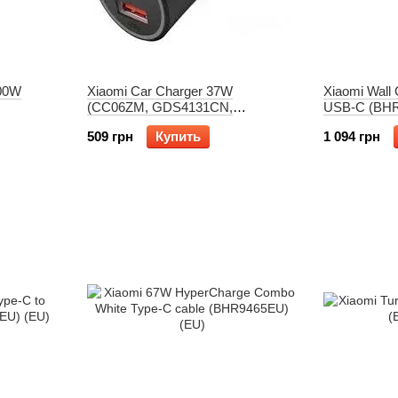
100W
Xiaomi Car Charger 37W
Xiaomi Wall
(CC06ZM, GDS4131CN,
USB-C (BHR
GDS4147GL)
509 грн
Купить
1 094 грн