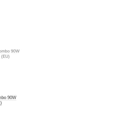
mbo 90W
)