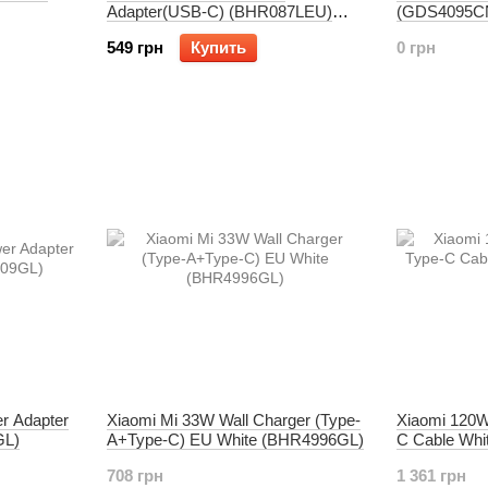
Adapter(USB-C) (BHR087LEU)
(GDS4095C
(EU)
GDS4098GL
549 грн
Купить
0 грн
r Adapter
Xiaomi Mi 33W Wall Charger (Type-
Xiaomi 120W
GL)
A+Type-C) EU White (BHR4996GL)
C Cable Whi
708 грн
1 361 грн