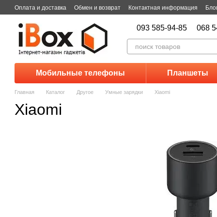
Перейти к основному контенту
Оплата и доставка
Обмен и возврат
Контактная информация
Бло
093 585-94-85
068 5
Мобильные телефоны
Планшеты
Главная
Каталог
Другое
Умные зарядки
Xiaomi
Xiaomi