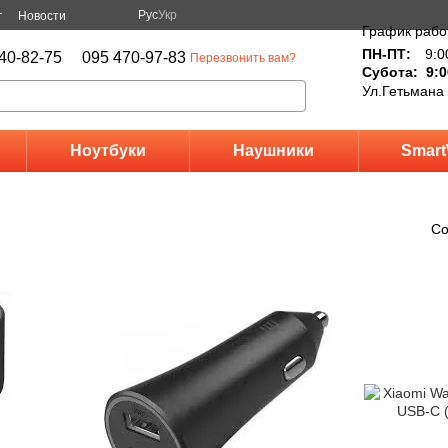
Рус
Укр
г
Новости
График рабо
ПН-ПТ:
9:0
40-82-75
095 470-97-83
Перезвонить вам?
Субота: 9:0
Ул.Гетьмана
Ноутбуки
Наушники
Smart
Со