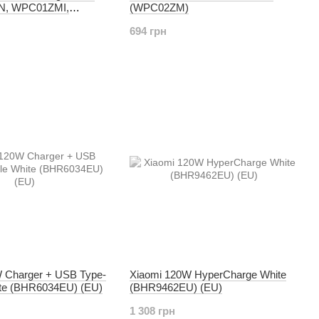
N, WPC01ZMI,
(WPC02ZM)
)
694 грн
 Charger + USB Type-
Xiaomi 120W HyperCharge White
te (BHR6034EU) (EU)
(BHR9462EU) (EU)
1 308 грн