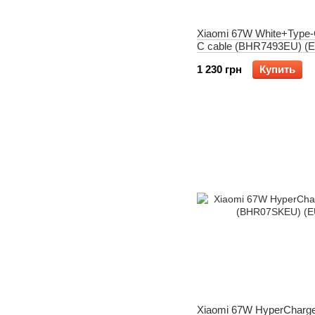
Xiaomi 67W White+Type-
C cable (BHR7493EU) (
1 230 грн
Купить
Xiaomi 67W HyperCharge