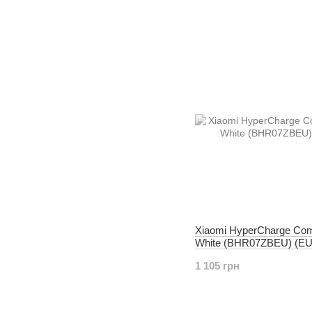
Xiaomi HyperCharge Co
White (BHR07ZBEU) (EU
1 105 грн