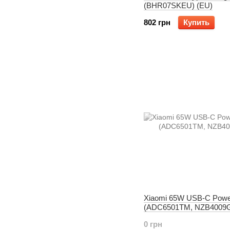
(BHR07SKEU) (EU)
802 грн
Купить
Xiaomi 65W USB-C Powe
(ADC6501TM, NZB4009
0 грн