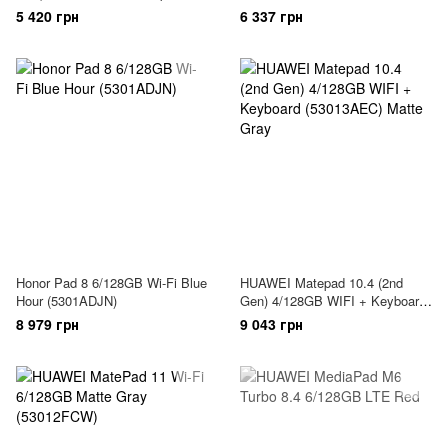
Blue (53012NFA)
5 420 грн
6 337 грн
Honor Pad 8 6/128GB Wi-Fi Blue
HUAWEI Matepad 10.4 (2nd
Hour (5301ADJN)
Gen) 4/128GB WIFI + Keyboard
(53013AEC) Matte Gray
8 979 грн
9 043 грн