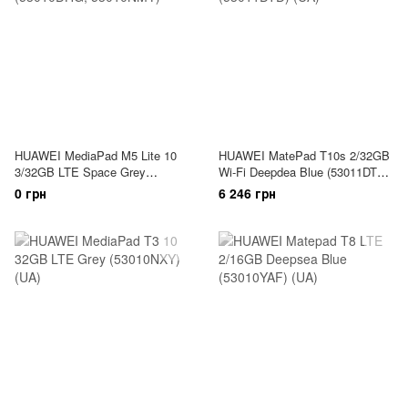
HUAWEI MediaPad M5 Lite 10
HUAWEI MatePad T10s 2/32GB
3/32GB LTE Space Grey
Wi-Fi Deepdea Blue (53011DTD)
(53010DHG, 53010NMY)
(UA)
0 грн
6 246 грн