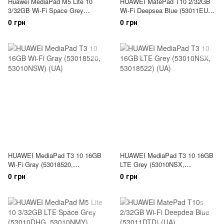
Huawei MediaPad M5 Lite 10
HUAWEI MatePad T10 2/32GB
3/32GB Wi-Fi Space Grey
Wi-Fi Deepsea Blue (53011EUJ)
(53010DHU, 53010DKA)
(UA)
0 грн
0 грн
HUAWEI MediaPad T3 10 16GB
HUAWEI MediaPad T3 10 16GB
Wi-Fi Gray (53018520,
LTE Grey (53010NSX,
53010NSW) (UA)
53018522) (UA)
0 грн
0 грн