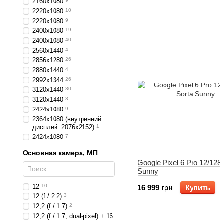
2160x1080
9
2220x1080
10
2220x1080
9
2400x1080
19
2400х1080
40
2560x1440
4
2856x1280
26
2880х1440
4
2992x1344
26
3120x1440
30
3120x1440
3
2424x1080
9
2364x1080 (внутренний
дисплей: 2076x2152)
1
2424x1080
7
Основная камера, МП
Google Pixel 6 Pro 12/12
Sunny
12
10
16 999 грн
Купить
12 (f / 2.2)
3
12,2 (f / 1.7)
2
12,2 (f / 1.7, dual-pixel) + 16