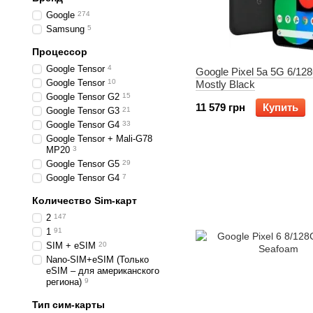
Google
274
Samsung
5
Процессор
Google Tensor
4
Google Pixel 5a 5G 6/12
Google Tensor
10
Mostly Black
Google Tensor G2
15
11 579 грн
Купить
Google Tensor G3
21
Google Tensor G4
33
Google Tensor + Mali-G78
MP20
3
Google Tensor G5
29
Google Tensor G4
7
Количество Sim-карт
2
147
1
91
SIM + eSIM
20
Nano-SIM+eSIM (Только
eSIM – для американского
региона)
9
Тип сим-карты