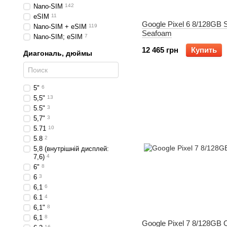
Nano-SIM
142
eSIM
11
Google Pixel 6 8/128GB S
Nano-SIM + eSIM
119
Seafoam
Nano-SIM; eSIM
7
12 465 грн
Купить
Диагональ, дюймы
5"
6
5,5"
13
5.5"
3
5,7"
3
5.71
10
5.8
2
5,8 (внутрішній дисплей:
7,6)
4
6"
8
6
3
6,1
6
6.1
4
6,1"
8
6,1
8
Google Pixel 7 8/128GB 
16