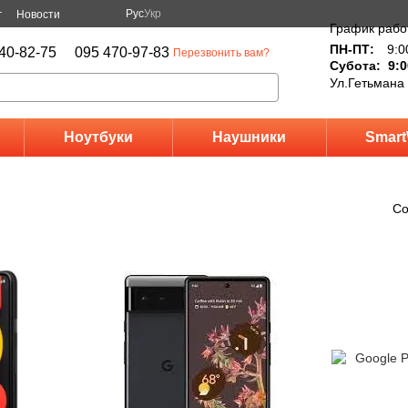
Рус
Укр
г
Новости
График рабо
ПН-ПТ:
9:0
40-82-75
095 470-97-83
Перезвонить вам?
Субота: 9:0
Ул.Гетьмана
Ноутбуки
Наушники
Smart
Со