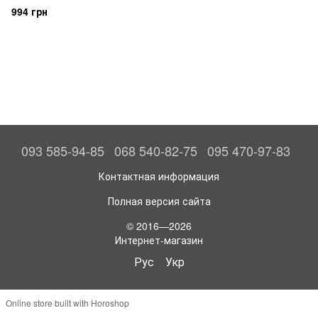
(GXD1Q65146)
994 грн
093 585-94-85
068 540-82-75
095 470-97-83
Контактная информация
Полная версия сайта
© 2016—2026
Интернет-магазин
Рус
Укр
Online store built with Horoshop