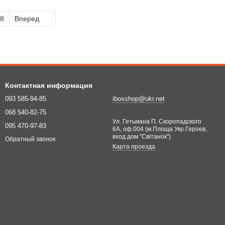
8
Вперед
Контактная информация
093 585-94-85
iboxshop@ukr.net
068 540-82-75
Ул. Гетьмана П. Скоропадского
095 470-97-83
6А, оф.004 (м.Площа Укр.Героев,
вход дом "Світанок")
Обратный звонок
Карта проезда