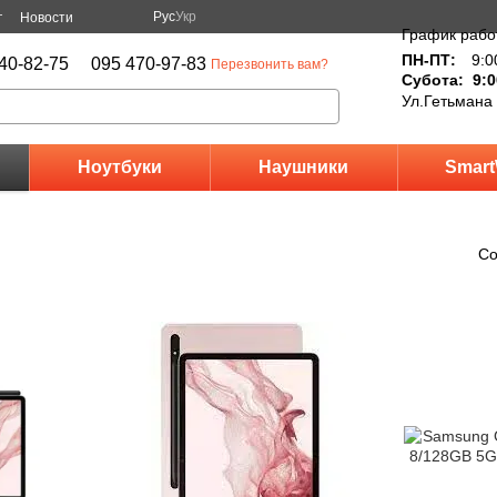
Рус
Укр
г
Новости
График рабо
ПН-ПТ:
9:0
40-82-75
095 470-97-83
Перезвонить вам?
Субота: 9:0
Ул.Гетьмана
Ноутбуки
Наушники
Smart
Со