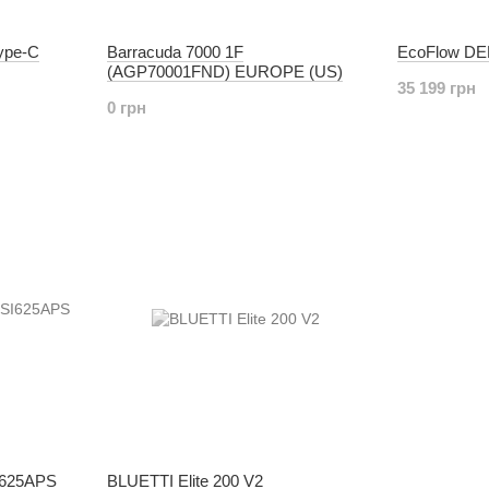
ype-C
Barracuda 7000 1F
EcoFlow DEL
(AGP70001FND) EUROPE (US)
35 199 грн
0 грн
I625APS
BLUETTI Elite 200 V2