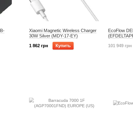
B-
Xiaomi Magnetic Wireless Charger
EcoFlow DEL
30W Silver (MDY-17-EY)
(EFDELTAP
1 862 грн
Купить
101 949 грн