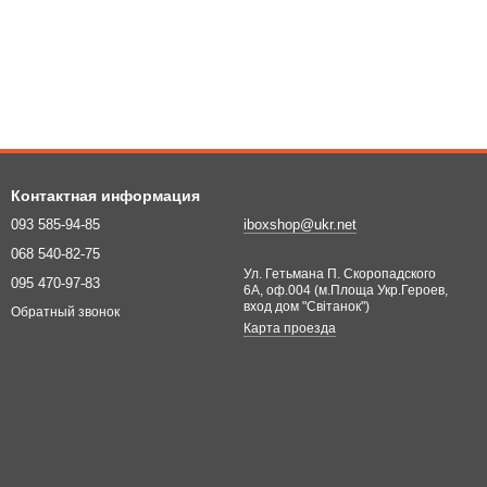
Контактная информация
093 585-94-85
iboxshop@ukr.net
068 540-82-75
Ул. Гетьмана П. Скоропадского
095 470-97-83
6А, оф.004 (м.Площа Укр.Героев,
вход дом "Світанок")
Обратный звонок
Карта проезда