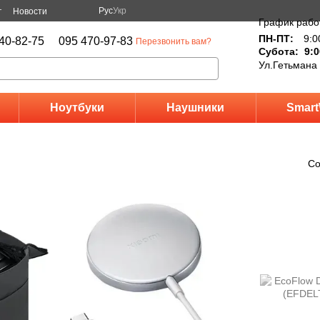
Рус
Укр
г
Новости
График рабо
ПН-ПТ:
9:0
40-82-75
095 470-97-83
Перезвонить вам?
Субота: 9:0
Ул.Гетьмана
Ноутбуки
Наушники
Smart
Со