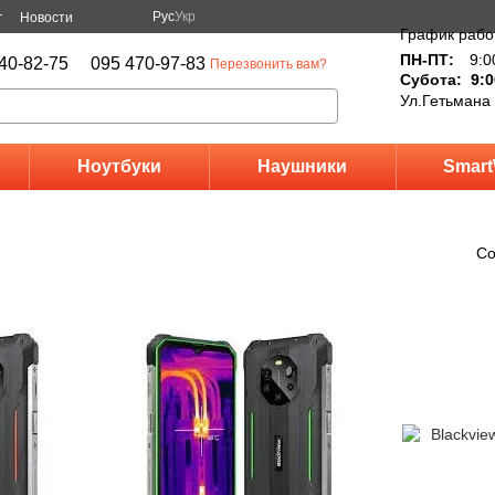
Рус
Укр
г
Новости
График рабо
ПН-ПТ:
9:0
40-82-75
095 470-97-83
Перезвонить вам?
Субота: 9:0
Ул.Гетьмана
Ноутбуки
Наушники
Smart
Со