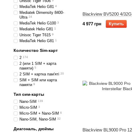
Unisoc Tiger T606
3
MediaTek Helio G81
4
Mediatek Dimensity 8400-
Blackview BV5200 4/32
Ultra
24
MediaTek Helio G100
3
4 977 грн
Купить
Mediatek Helio G81
1
Unisoc Tiger T615
9
MediaTek Helio G81
1
Количество Sim-карт
2
174
2 (или 1 SIM + карта
памяти)
5
2 SIM + картка пам'яті
20
SIM + SIM или карта
памяти
9
Тип сим-карты
Nano-SIM
139
Micro-SIM
3
Micro-SIM + Nano-SIM
6
Nano-SIM, Nano-SIM
32
Диагональ, дюймы
Blackview BL9000 Pro 1