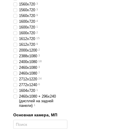
1560x720
3
1560х720
3
1560х720
9
1600x720
4
1600x720
1
1600x720
2
1612x720
15
1612х720
9
2000х1200
2
2388х1080
3
2400х1080
18
2460x1080
3
2460х1080
7
2712х1220
24
2772x1240
6
1604x720
1
2460x1080 + 296x240
(дисплей на задней
панели)
1
Основная камера, МП