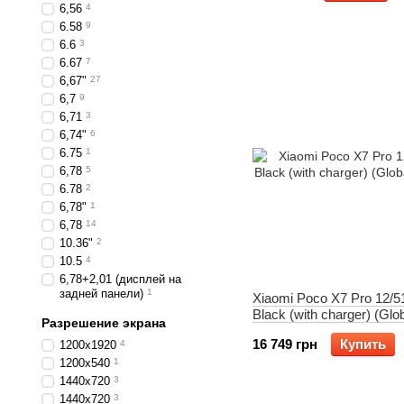
6,56
4
6.58
9
6.6
3
6.67
7
6,67"
27
6,7
9
6,71
3
6,74"
6
6.75
1
6,78
5
6.78
2
6,78"
1
6,78
14
10.36"
2
10.5
4
6,78+2,01 (дисплей на
задней панели)
1
Xiaomi Poco X7 Pro 12/
Black (with charger) (Glo
Разрешение экрана
Version)
16 749 грн
Купить
1200x1920
4
1200х540
1
1440x720
3
1440х720
3