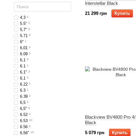
Interstellar Black
21 299 грн
Купить
4,3
4
5.5"
2
5,7"
6
5.71
9
6"
1
6,01
4
6.09
2
6,1
9
6.1
1
6,1"
3
6,1
3
6.22
2
6.3
1
6.39
3
6,5
3
6,5"
9
6.52
4
Blackview BV4800 Pro 4
6.53
10
Black
6.56
6
5 079 грн
Купить
6,56"
15