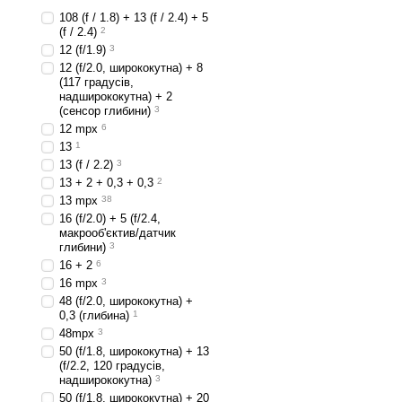
108 (f / 1.8) + 13 (f / 2.4) + 5
(f / 2.4)
2
12 (f/1.9)
3
12 (f/2.0, ширококутна) + 8
(117 градусів,
надширококутна) + 2
(сенсор глибини)
3
12 mpx
6
13
1
13 (f / 2.2)
3
13 + 2 + 0,3 + 0,3
2
13 mpx
38
16 (f/2.0) + 5 (f/2.4,
макрооб'єктив/датчик
глибини)
3
16 + 2
6
16 mpx
3
48 (f/2.0, ширококутна) +
0,3 (глибина)
1
48mpx
3
50 (f/1.8, ширококутна) + 13
(f/2.2, 120 градусів,
надширококутна)
3
50 (f/1.8, ширококутна) + 20