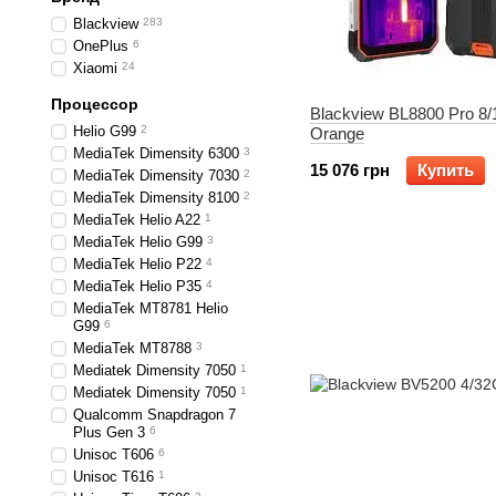
Blackview
283
OnePlus
6
Xiaomi
24
Процессор
Blackview BL8800 Pro 8
Helio G99
2
Orange
MediaTek Dimensity 6300
3
15 076 грн
Купить
MediaTek Dimensity 7030
2
MediaTek Dimensity 8100
2
MediaTek Helio A22
1
MediaTek Helio G99
3
MediaTek Helio P22
4
MediaTek Helio P35
4
MediaTek MT8781 Helio
G99
6
MediaTek MT8788
3
Mediatek Dimensity 7050
1
Mediatek Dimensity 7050
1
Qualcomm Snapdragon 7
Plus Gen 3
6
Unisoc T606
6
Unisoc T616
1