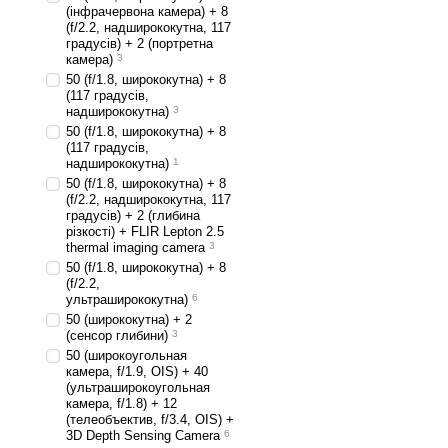
(інфрачервона камера) + 8
(f/2.2, надширококутна, 117
градусів) + 2 (портретна
камера)
3
50 (f/1.8, ширококутна) + 8
(117 градусів,
надширококутна)
3
50 (f/1.8, ширококутна) + 8
(117 градусів,
надширококутна)
1
50 (f/1.8, ширококутна) + 8
(f/2.2, надширококутна, 117
градусів) + 2 (глибина
різкості) + FLIR Lepton 2.5
thermal imaging camera
3
50 (f/1.8, ширококутна) + 8
(f/2.2,
ультраширококутна)
6
50 (ширококутна) + 2
(сенсор глибини)
3
50 (широкоугольная
камера, f/1.9, OIS) + 40
(ультраширокоугольная
камера, f/1.8) + 12
(телеобъектив, f/3.4, OIS) +
3D Depth Sensing Camera
6