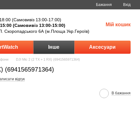
Бажання
Вхід
18:00 (Самовивіз 13:00-17:00)
Мій кошик
15:00 (Самовивіз 13:00-15:00)
П. Скоропадського 6А (м.Площа Укр.Героїв)
rtWatch
Інше
Аксесуари
офони
DJI Mic 2 (2 TX + 1 RX) (6941565971364)
X) (6941565971364)
аписати відгук
В бажання