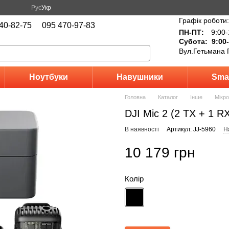
Рус
Укр
Графік роботи:
40-82-75
095 470-97-83
ПН-ПТ:
9:00-
Субота: 9:00-
Вул.Гетьмана 
Ноутбуки
Навушники
Sma
Головна
Каталог
Інше
Мікр
DJI Mic 2 (2 TX + 1 R
В наявності
Артикул: JJ-5960
Н
10 179 грн
Колір