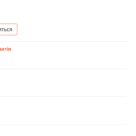
иться
антія