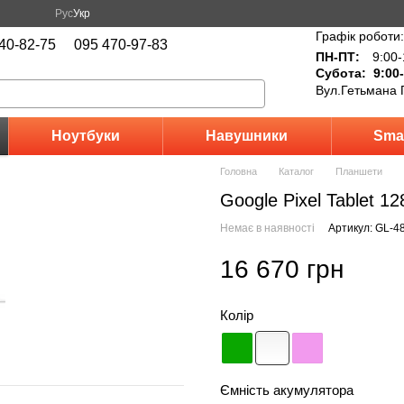
Рус
Укр
Графік роботи:
40-82-75
095 470-97-83
ПН-ПТ:
9:00-
Субота: 9:00-
Вул.Гетьмана 
Ноутбуки
Навушники
Sma
Головна
Каталог
Планшети
Google Pixel Tablet 12
Немає в наявності
Артикул: GL-4
16 670 грн
Колір
Ємність акумулятора