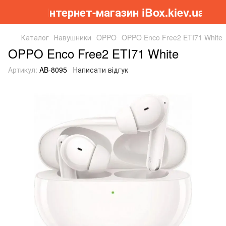
Інтернет-магазин iBox.kiev.ua
Каталог
Навушники
OPPO
OPPO Enco Free2 ETI71 White
OPPO Enco Free2 ETI71 White
Артикул:
AB-8095
Написати відгук