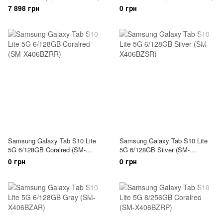
7 898 грн
0 грн
Samsung Galaxy Tab S10 Lite
Samsung Galaxy Tab S10 Lite
5G 6/128GB Coralred (SM-
5G 6/128GB Silver (SM-
X406BZRR)
X406BZSR)
0 грн
0 грн