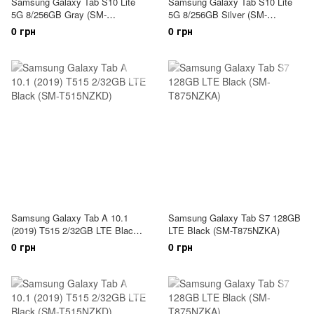
Samsung Galaxy Tab S10 Lite
Samsung Galaxy Tab S10 Lite
5G 8/256GB Gray (SM-
5G 8/256GB Silver (SM-
X406BZAP)
X406BZSP)
0 грн
0 грн
Samsung Galaxy Tab A 10.1
Samsung Galaxy Tab S7 128GB
(2019) T515 2/32GB LTE Black
LTE Black (SM-T875NZKA)
(SM-T515NZKD)
0 грн
0 грн