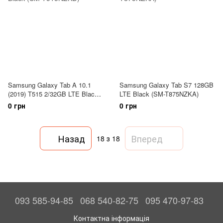
Samsung Galaxy Tab A 10.1
Samsung Galaxy Tab S7 128GB
(2019) T515 2/32GB LTE Black
LTE Black (SM-T875NZKA)
(SM-T515NZKD)
0 грн
0 грн
Назад
Вперед
18
з 18
093 585-94-85
068 540-82-75
095 470-97-83
Контактна інформація