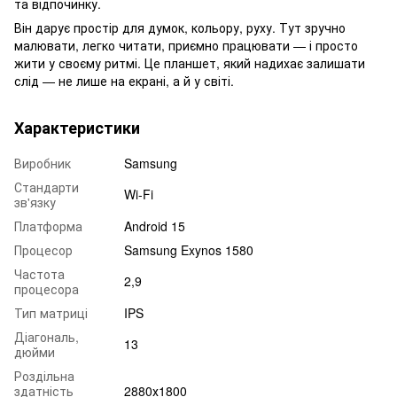
та відпочинку.
Він дарує простір для думок, кольору, руху. Тут зручно
малювати, легко читати, приємно працювати — і просто
жити у своєму ритмі. Це планшет, який надихає залишати
слід — не лише на екрані, а й у світі.
Характеристики
Виробник
Samsung
Стандарти
Wi-Fi
зв'язку
Платформа
Android 15
Процесор
Samsung Exynos 1580
Частота
2,9
процесора
Тип матриці
IPS
Діагональ,
13
дюйми
Роздільна
здатність
2880х1800