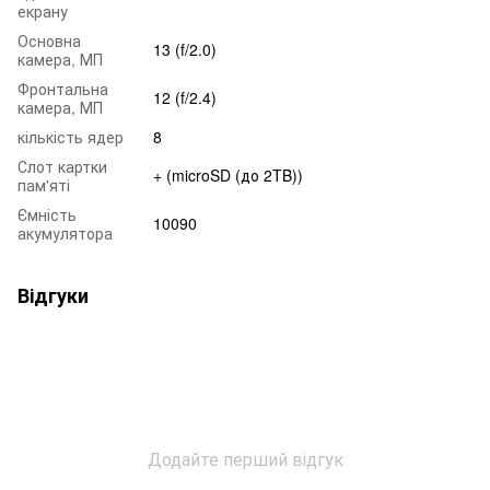
екрану
Основна
13 (f/2.0)
камера, МП
Фронтальна
12 (f/2.4)
камера, МП
кількість ядер
8
Слот картки
+ (microSD (до 2TB))
пам'яті
Ємність
10090
акумулятора
Відгуки
Додайте перший відгук