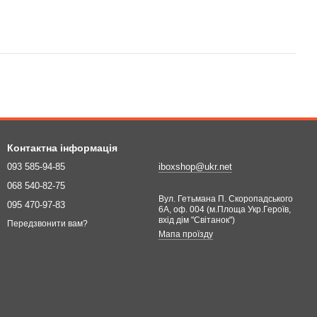
Контактна інформація
093 585-94-85
iboxshop@ukr.net
068 540-82-75
Вул. Гетьмана П. Скоропадського
095 470-97-83
6А, оф. 004 (м.Площа Укр.Героїв,
вхід дім "Світанок")
Передзвонити вам?
Мапа проїзду