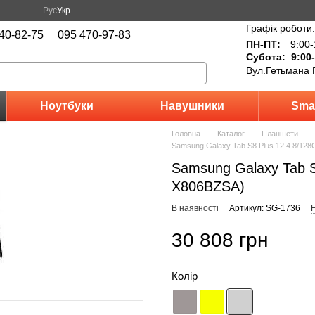
Рус
Укр
Графік роботи:
40-82-75
095 470-97-83
ПН-ПТ:
9:00-
Субота: 9:00-
Вул.Гетьмана 
Ноутбуки
Навушники
Sma
Головна
Каталог
Планшети
Samsung Galaxy Tab S8 Plus 12.4 8/128
Samsung Galaxy Tab S
X806BZSA)
В наявності
Артикул: SG-1736
Н
30 808 грн
Колір