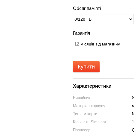
Обсяг пам'яті
Гарантія
Купити
Характеристики
Виробник
Матеріал корпусу
Тип сім-карти
Кількість Sim-карт
1
Процесор
Q