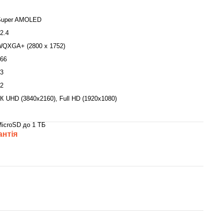
Super AMOLED
2.4
WQXGA+ (2800 x 1752)
66
3
2
К UHD (3840x2160), Full HD (1920х1080)
icroSD до 1 ТБ
антія