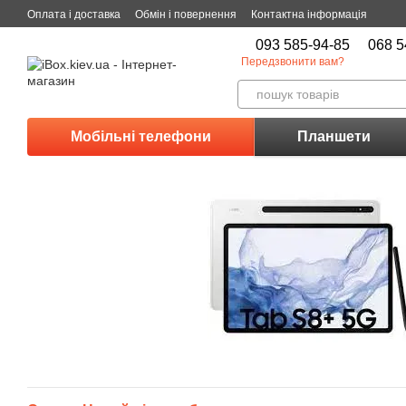
Перейти до основного контенту
Оплата і доставка
Обмін і повернення
Контактна інформація
093 585-94-85
068 5
Передзвонити вам?
Мобільні телефони
Планшети