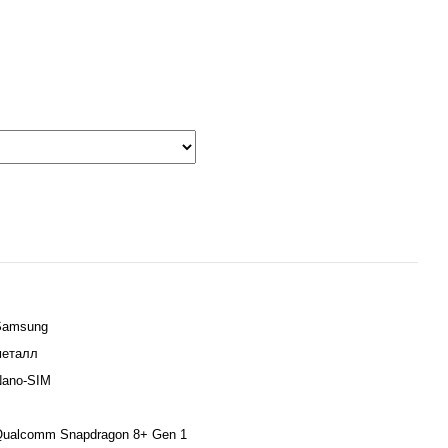
Samsung
металл
Nano-SIM
ualcomm Snapdragon 8+ Gen 1