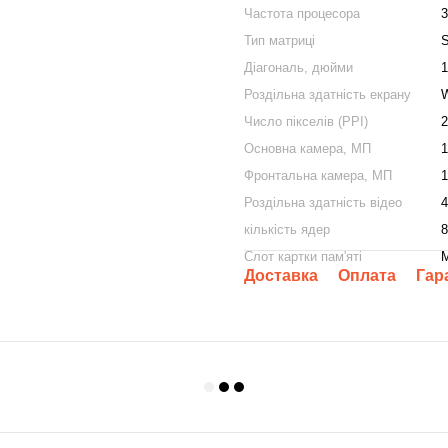
Частота процесора
3
Тип матриці
Діагональ, дюйми
1
Роздільна здатність екрану
Число пікселів (PPI)
2
Основна камера, МП
1
Фронтальна камера, МП
1
Роздільна здатність відео
4
кількість ядер
8
Слот картки пам'яті
M
Доставка
Оплата
Гар