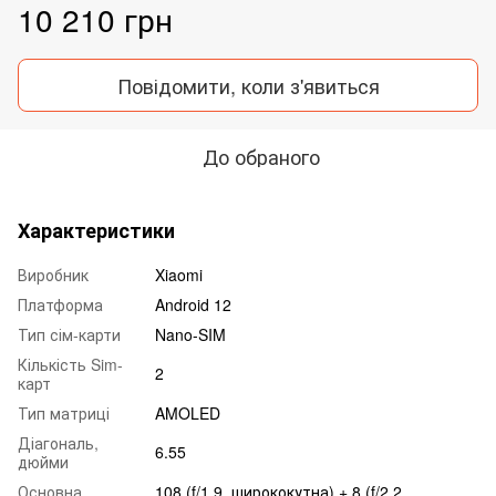
10 210 грн
Повідомити, коли з'явиться
До обраного
Характеристики
Виробник
Xiaomi
Платформа
Android 12
Тип сім-карти
Nano-SIM
Кількість Sim-
2
карт
Тип матриці
AMOLED
Діагональ,
6.55
дюйми
Основна
108 (f/1.9, ширококутна) + 8 (f/2.2,