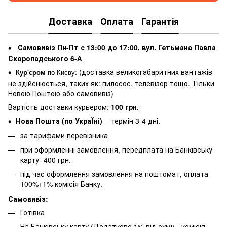
Доставка
Оплата
Гарантія
Самовивіз Пн-Пт с 13:00 до 17:00, вул. Гетьмана Павла
♦
Скоропадського 6-А
: (
доставка великогабаритних вантажів
♦
Кур'єром
по Києву
не здійснюється, таких як: пилосос, телевізор тощо. Тільки
Новою Поштою або самовивіз)
Вартість доставки курьером:
100 грн.
Нова Пошта (по УкраЇні)
- термін 3-4 дні.
♦
за тарифами перевізника
при оформленні замовлення, передплата на Банківську
карту- 400 грн.
під час оформлення замовлення на поштомат, оплата
100%+1% комісія Банку.
Самовивіз:
Готівка
На Банківську карту (Додатково 1% від суми - комісія