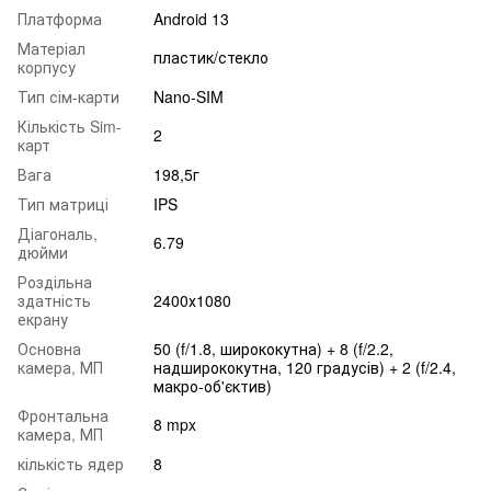
Платформа
Android 13
Матеріал
пластик/стекло
корпусу
Тип сім-карти
Nano-SIM
Кількість Sim-
2
карт
Вага
198,5г
Тип матриці
IPS
Діагональ,
6.79
дюйми
Роздільна
здатність
2400х1080
екрану
Основна
50 (f/1.8, ширококутна) + 8 (f/2.2,
камера, МП
надширококутна, 120 градусів) + 2 (f/2.4,
макро-об'єктив)
Фронтальна
8 mpx
камера, МП
кількість ядер
8