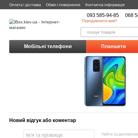
Перейти до основного контенту
Оплата і доставка
Обмін і повернення
Контактна інформація
093 585-94-85
068 5
Передзвонити вам?
Мобільні телефони
Планшети
Новий відгук або коментар
Увійти за допомогою