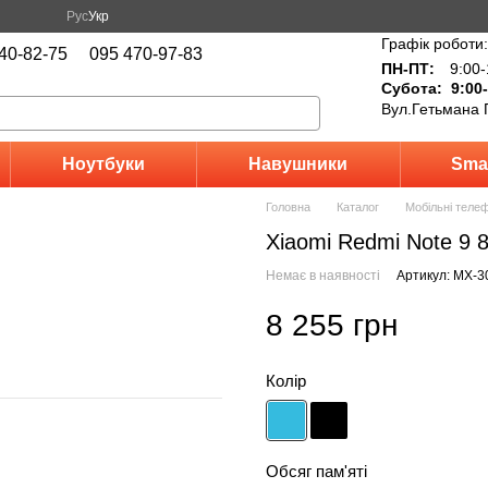
Рус
Укр
Графік роботи:
40-82-75
095 470-97-83
ПН-ПТ:
9:00-
Субота: 9:00-
Вул.Гетьмана 
Ноутбуки
Навушники
Sma
Головна
Каталог
Мобільні теле
Xiaomi Redmi Note 9 
Немає в наявності
Артикул: MX-3
8 255 грн
Колір
Обсяг пам'яті