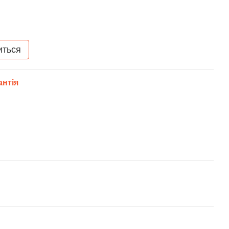
иться
антія