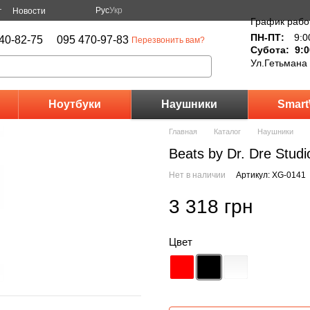
Рус
Укр
г
Новости
График рабо
ПН-ПТ:
9:0
40-82-75
095 470-97-83
Перезвонить вам?
Субота: 9:0
Ул.Гетьмана
Ноутбуки
Наушники
Smart
Главная
Каталог
Наушники
Beats by Dr. Dre Stud
Нет в наличии
Артикул: XG-0141
3 318 грн
Цвет