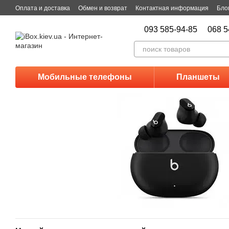
Перейти к основному контенту
Оплата и доставка
Обмен и возврат
Контактная информация
Бло
093 585-94-85
068 5
Мобильные телефоны
Планшеты