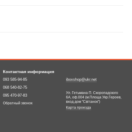
Контактная информация
093 585-94-85
iboxshop@ukr.net
068 540-82-75
Ул. Гетьмана П. Скоропадского
095 470-97-83
6А, оф.004 (м.Площа Укр.Героев,
вход дом "Світанок")
Обратный звонок
Карта проезда