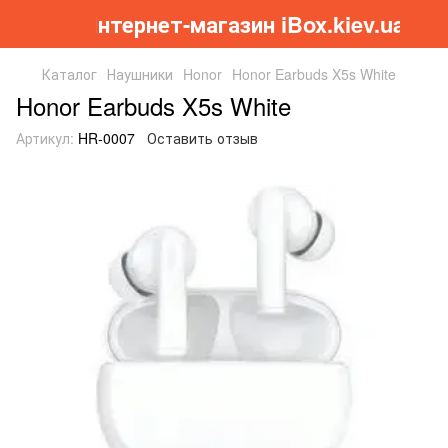
Інтернет-магазин iBox.kiev.ua
Каталог
Наушники
Honor
Honor Earbuds X5s White
Honor Earbuds X5s White
Артикул:
HR-0007
Оставить отзыв