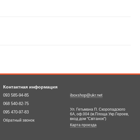
Контактная информация
093 585-94-85
iboxshop@ukr.net
068 540-82-75
Ул. Гетьмана П. Скоропадского
095 470-97-83
6А, оф.004 (м.Площа Укр.Героев,
вход дом "Світанок")
Обратный звонок
Карта проезда