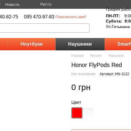
Рус
Укр
г
Новости
График рабо
ПН-ПТ:
9:0
40-82-75
095 470-97-83
Перезвонить вам?
Субота: 9:0
Ул.Гетьмана
Ноутбуки
Наушники
Smart
Главная
Каталог
Наушники
Honor FlyPods Red
Нет в наличии
Артикул: HN-1122
0 грн
Цвет