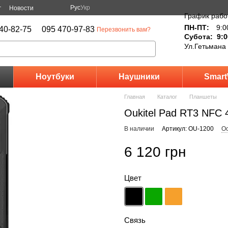
Рус
Укр
г
Новости
График рабо
ПН-ПТ:
9:0
40-82-75
095 470-97-83
Перезвонить вам?
Субота: 9:0
Ул.Гетьмана
Ноутбуки
Наушники
Smart
Главная
Каталог
Планшеты
Oukitel Pad RT3 NFC 
В наличии
Артикул: OU-1200
Ос
6 120 грн
Цвет
Связь