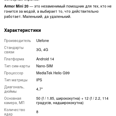
Armor Mini 20
— это незаменимый помощник для тех, кто не
гонится за модой, а выбирает то, что действительно
работает. Маленький, да удаленький.
Характеристики
Производитель
Ulefone
Стандарты
3G, 4G
связи
Платформа
Android 14
Тип сим-карты
Nano-SIM
Процессор
MediaTek Helio G99
Тип матрицы
IPS
Диагональ,
4,7"
дюймы
Основная
50 (f / 1.85, ширококутна) + 12 (f / 2.2, 114
камера, МП
градусів, надширококутна)
Количество
8
ядер